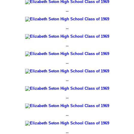
...
...
...
...
...
...
...
...