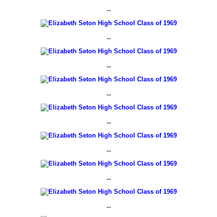
...
...
...
...
...
...
...
...