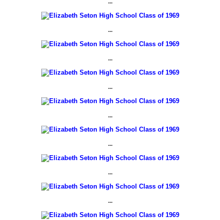
...
...
...
...
...
...
...
...