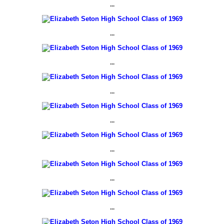
...
...
...
...
...
...
...
...