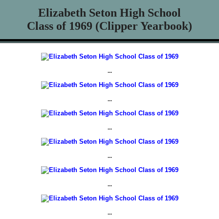
Elizabeth Seton High School
Class of 1969 (Clipper Yearbook)
...
...
...
...
...
...