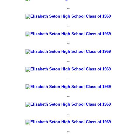
...
...
...
...
...
...
...
...