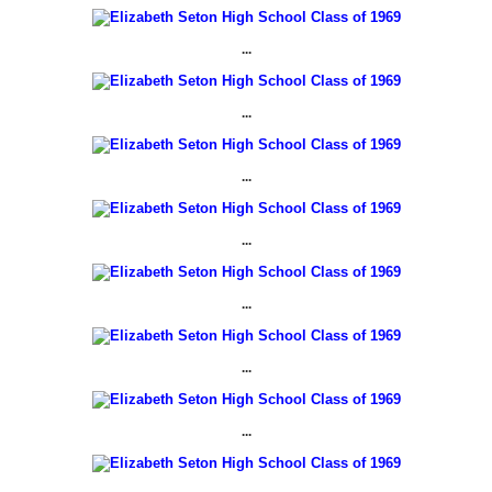
...
...
...
...
...
...
...