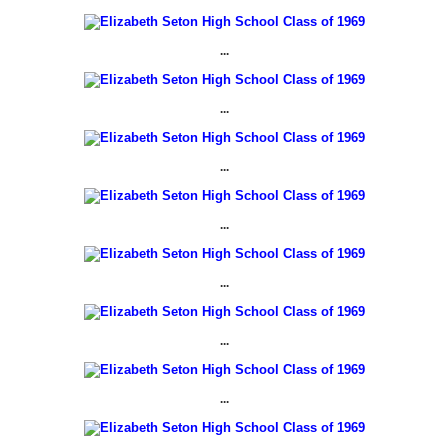
...
...
...
...
...
...
...